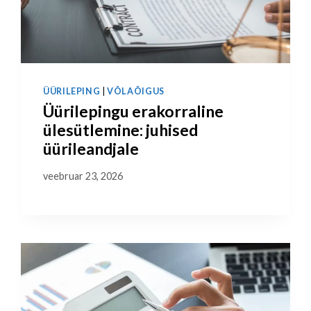
ÜÜRILEPING
|
VÕLAÕIGUS
Üürilepingu erakorraline
ülesütlemine: juhised
üürileandjale
veebruar 23, 2026