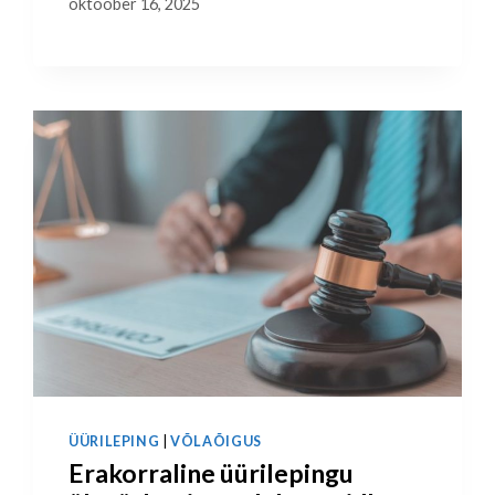
oktoober 16, 2025
ÜÜRILEPING
|
VÕLAÕIGUS
Erakorraline üürilepingu