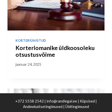
KORTERIÜHISTUD
Korteriomanike üldkoosoleku
otsustusvõime
jaanuar 24, 2025
+372 5558 2542 |
info@randlegal.ee
|
Küpsised
|
Andmekaitsetingimused
|
Üldtingimused