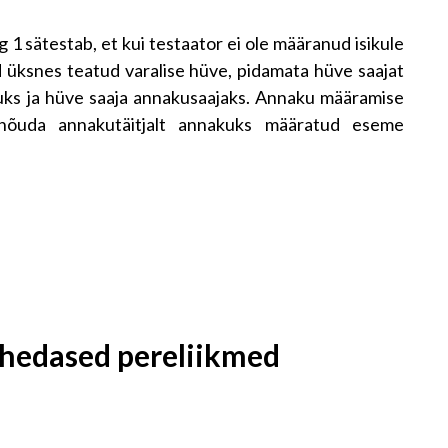
 1 sätestab, et kui testaator ei ole määranud isikule
d üksnes teatud varalise hüve, pidamata hüve saajat
uks ja hüve saaja annakusaajaks. Annaku määramise
 nõuda annakutäitjalt annakuks määratud eseme
ähedased pereliikmed