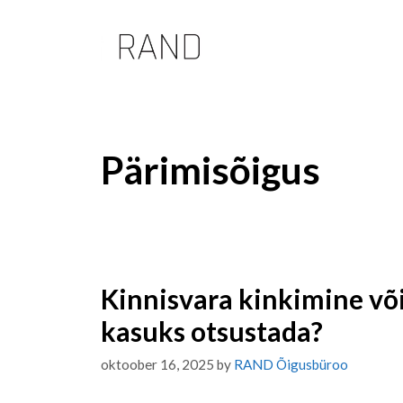
Skip
to
content
Pärimisõigus
Kinnisvara kinkimine v
kasuks otsustada?
oktoober 16, 2025
by
RAND Õigusbüroo