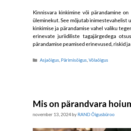
Kinnisvara kinkimine või pärandamine on
üleminekut. See mõjutab inimestevahelist us
kinkimise ja pärandamise vahel valiku tegem
erinevate juriidiliste tagajärgedega otsus
pärandamise peamised erinevused, riskid ja 
Categories
Asjaõigus
,
Pärimisõigus
,
Võlaõigus
Mis on pärandvara hoi
november 13, 2024
by
RAND Õigusbüroo