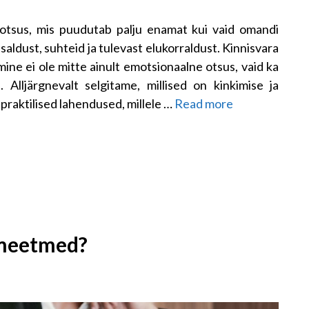
 otsus, mis puudutab palju enamat kui vaid omandi
aldust, suhteid ja tulevast elukorraldust. Kinnisvara
ine ei ole mitte ainult emotsionaalne otsus, vaid ka
. Alljärgnevalt selgitame, millised on kinkimise ja
praktilised lahendused, millele …
Read more
umeetmed?