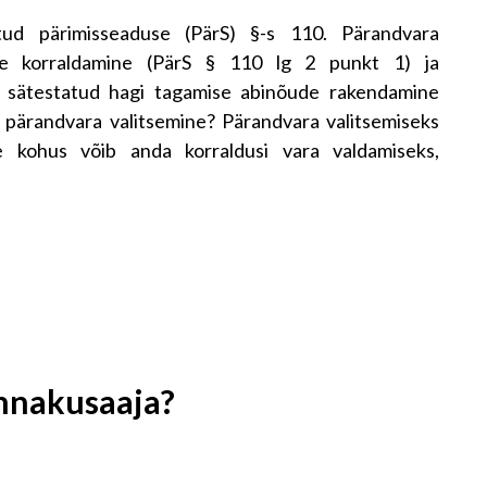
ud pärimisseaduse (PärS) §-s 110. Pärandvara
se korraldamine (PärS § 110 lg 2 punkt 1) ja
) sätestatud hagi tagamise abinõude rakendamine
 pärandvara valitsemine? Pärandvara valitsemiseks
e kohus võib anda korraldusi vara valdamiseks,
annakusaaja?