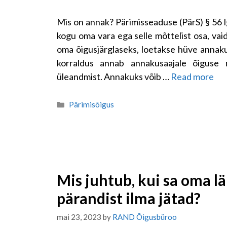
Mis on annak? Pärimisseaduse (PärS) § 56 lg
kogu oma vara ega selle mõttelist osa, vai
oma õigusjärglaseks, loetakse hüve annak
korraldus annab annakusaajale õiguse
üleandmist. Annakuks võib …
Read more
Categories
Pärimisõigus
Mis juhtub, kui sa oma l
pärandist ilma jätad?
mai 23, 2023
by
RAND Õigusbüroo