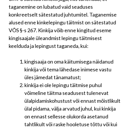
taganemine on lubatud vaid seaduses
konkreetselt sätestatud juhtumitel. Taganemise
alused enne kinkelepingu täitmist on sätestatud
VÕS §-s 267. Kinkija võib enne kingitud eseme
kingisaajale üleandmist lepingu täitmisest
keelduda ja lepingust taganeda, kui:
kingisaaja on oma käitumisega näidanud
kinkija või tema lähedase inimese vastu
üles jämedat tänamatust;
kinkija ei ole lepingu täitmise puhul
võimeline täitma seadusest tulenevat
ülalpidamiskohustust või ennast mõistlikult
ülal pidama, välja arvatud juhul, kui kinkija
on ennast sellesse olukorda asetanud
tahtlikult või raske hooletuse tõttu või kui