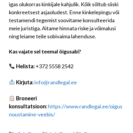
igas olukorras kinkijale kahjulik. Kõik sõltub siiski
konkreetsest asjaoludest. Enne kinkelepingu või
testamendi tegemist soovitame konsulteerida
meie juristiga. Aitame hinnata riske ja võimalusi
ning leiame teile sobivaima lahenduse.
Kas vajate sel teemal õigusabi?
Helista:
+372 5558 2542
Kirjuta:
info@randlegal.ee
Broneeri
konsultatsioon:
https://www.randlegal.ee/oigus
noustamine-veebis/
Categories