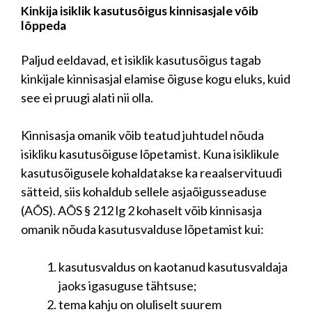
Kinkija isiklik kasutusõigus kinnisasjale võib
lõppeda
Paljud eeldavad, et isiklik kasutusõigus tagab
kinkijale kinnisasjal elamise õiguse kogu eluks, kuid
see ei pruugi alati nii olla.
Kinnisasja omanik võib teatud juhtudel nõuda
isikliku kasutusõiguse lõpetamist. Kuna isiklikule
kasutusõigusele kohaldatakse ka reaalservituudi
sätteid, siis kohaldub sellele asjaõigusseaduse
(AÕS). AÕS § 212 lg 2 kohaselt võib kinnisasja
omanik nõuda kasutusvalduse lõpetamist kui:
kasutusvaldus on kaotanud kasutusvaldaja
jaoks igasuguse tähtsuse;
tema kahju on oluliselt suurem