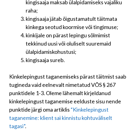
kingisaaja maksab ülalpidamiseks vajaliku
raha;
kingisaaja jätab õigustamatult täitmata
kinkega seotud koormise või tingimuse;
kinkijale on pärast lepingu sõlmimist
tekkinud uusi või oluliselt suuremaid
ülalpidamiskohustusi;
kingisaaja sureb.
Kinkelepingust taganemiseks pärast täitmist saab
tugineda vaid eelnevalt nimetatud VÕS § 267
punktidele 1-3. Oleme lähemalt kirjeldanud
kinkelepingust taganemise eelduste sisu nende
punktide järgi oma artiklis
“Kinkelepingust
taganemine: klient sai kinnistu kohtuväliselt
tagasi”
.