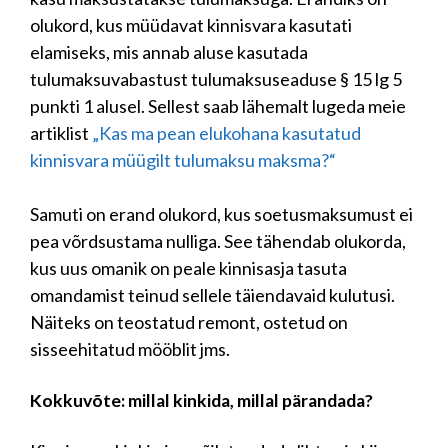
olukord, kus müüdavat kinnisvara kasutati
elamiseks, mis annab aluse kasutada
tulumaksuvabastust tulumaksuseaduse § 15 lg 5
punkti 1 alusel. Sellest saab lähemalt lugeda meie
artiklist
„Kas ma pean elukohana kasutatud
kinnisvara müügilt tulumaksu maksma?“
Samuti on erand olukord, kus soetusmaksumust ei
pea võrdsustama nulliga. See tähendab olukorda,
kus uus omanik on peale kinnisasja tasuta
omandamist teinud sellele täiendavaid kulutusi.
Näiteks on teostatud remont, ostetud on
sisseehitatud mööblit jms.
Kokkuvõte: millal kinkida, millal pärandada?