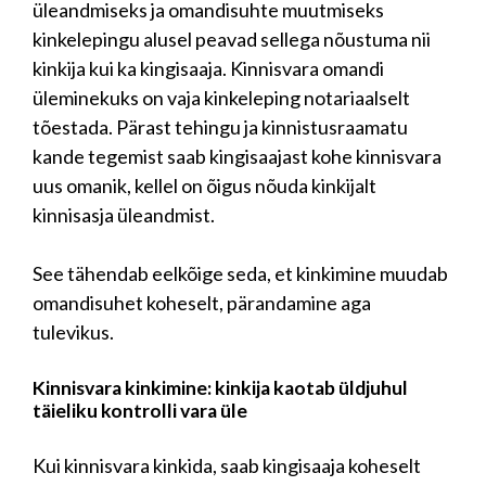
üleandmiseks ja omandisuhte muutmiseks
kinkelepingu alusel peavad sellega nõustuma nii
kinkija kui ka kingisaaja. Kinnisvara omandi
üleminekuks on vaja kinkeleping notariaalselt
tõestada. Pärast tehingu ja kinnistusraamatu
kande tegemist saab kingisaajast kohe kinnisvara
uus omanik, kellel on õigus nõuda kinkijalt
kinnisasja üleandmist.
See tähendab eelkõige seda, et kinkimine muudab
omandisuhet koheselt, pärandamine aga
tulevikus.
Kinnisvara kinkimine: kinkija kaotab üldjuhul
täieliku kontrolli vara üle
Kui kinnisvara kinkida, saab kingisaaja koheselt