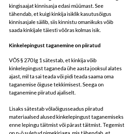
kingisaajat kinnisasja edasi müümast. See
tähendab, et kuigi kinkija isiklik kasutusõigus
kinnisasjale säilib, siis kinnistu omanikuks võib
saada kinkijale täiesti võõras kolmas isik.
Kinkelepingust taganemine on piiratud
VÕS § 270 lg 1 sätestab, et kinkija võib
kinkelepingust taganeda ühe aasta jooksul alates
ajast, mil ta sai teada või pidi teada saama oma
taganemise õiguse tekkimisest. Seega on
taganemine piiratud ajaliselt.
Lisaks sätestab võlaõigusseadus piiratud
materiaalsed alused kinkelepingust taganemiseks
enne lepingu täitmist või pärast täitmist. Tegemist
on n-ö suletud nimekirjaga, mis tähendab, et