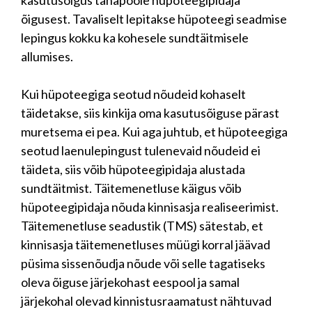
kasutusõigus tahapoole hüpoteegipidaja
õigusest. Tavaliselt lepitakse hüpoteegi seadmise
lepingus kokku ka kohesele sundtäitmisele
allumises.
Kui hüpoteegiga seotud nõudeid kohaselt
täidetakse, siis kinkija oma kasutusõiguse pärast
muretsema ei pea. Kui aga juhtub, et hüpoteegiga
seotud laenulepingust tulenevaid nõudeid ei
täideta, siis võib hüpoteegipidaja alustada
sundtäitmist. Täitemenetluse käigus võib
hüpoteegipidaja nõuda kinnisasja realiseerimist.
Täitemenetluse seadustik (TMS) sätestab, et
kinnisasja täitemenetluses müügi korral jäävad
püsima sissenõudja nõude või selle tagatiseks
oleva õiguse järjekohast eespool ja samal
järjekohal olevad kinnistusraamatust nähtuvad