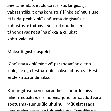
See tähendab, et olukorras, kus kingisaaja
vabatahtlikult oma kohustusi kinkelepingu alusel
ei täida, peab kinkija nõudma kingisaajalt
kohustuste täitmist. Sellised nõudmised
tähendavad reeglina pikka ja kulukat
kohtuvaidlust.
Maksuõiguslik aspekt
Kinnisvara kinkimine või pärandamine ei too
kinkijale ega testaatorile maksukohustust. Eestis
ei ole ka pärandimaksu.
Kui kingitusena või pärandina saadud kinnisvara
hiljem müüakse, siis mõlemal juhul on saadud vara
soetusmaksumus üldjuhul null. Müügist saada
kasu maksustatakse tulumaksuga. Erandiks on