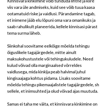
Kinnisvara kinkimine võib tunduda lihtne ja kiire
viis vara üle andmiseks, kuid see võib tuua kaasa
ootamatuid riske ja vaidlusi. Pärandamine tagab,
et inimene jääb elu lõpuni oma vara omanikuks ja
saab rahulikult planeerida, kellele kinnisasi pärast
tema surma läheb.
Siinkohal soovitame eelkõige mõelda tehingu
õiguslikele tagajärgedele, mitte ainult
maksukohustustele või tehingukuludele. Need
kulud võivad olla marginaalsed võrreldes
vaidlusega, mida kinkija peab halvimal juhul
kingisaajaga kohtus pidama. Lisaks soovitame
mõelda tehingu pikemaajalistele tagajärgedele, sh
sellele, et inimsuhted ja olud võivad ajas muutuda.
Samas ei taha me väita, et kinnisvara kinkimine on