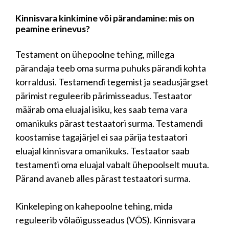
Kinnisvara kinkimine või pärandamine: mis on
peamine erinevus?
Testament on ühepoolne tehing, millega
pärandaja teeb oma surma puhuks pärandi kohta
korraldusi. Testamendi tegemist ja seadusjärgset
pärimist reguleerib pärimisseadus. Testaator
määrab oma eluajal isiku, kes saab tema vara
omanikuks pärast testaatori surma. Testamendi
koostamise tagajärjel ei saa pärija testaatori
eluajal kinnisvara omanikuks. Testaator saab
testamenti oma eluajal vabalt ühepoolselt muuta.
Pärand avaneb alles pärast testaatori surma.
Kinkeleping on kahepoolne tehing, mida
reguleerib võlaõigusseadus (VÕS). Kinnisvara