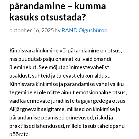
pärandamine – kumma
kasuks otsustada?
oktoober 16, 2025
by
RAND Õigusbüroo
Kinnisvara kinkimine või pärandamine on otsus,
mis puudutab palju enamat kui vaid omandi
üleminekut. See mõjutab inimestevahelist
usaldust, suhteid ja tulevast elukorraldust.
Kinnisvara kinkimise ja pärandamise vahel valiku
tegemine ei ole mitte ainult emotsionaalne otsus,
vaid ka erinevate juriidiliste tagajärgedega otsus.
Alljärgnevalt selgitame, millised on kinkimise ja
pärandamise peamised erinevused, riskid ja
praktilised lahendused, millele tasub tähelepanu
pöörata.