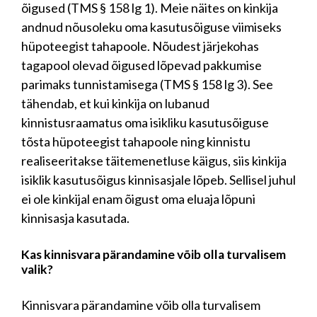
õigused (TMS § 158 lg 1). Meie näites on kinkija
andnud nõusoleku oma kasutusõiguse viimiseks
hüpoteegist tahapoole. Nõudest järjekohas
tagapool olevad õigused lõpevad pakkumise
parimaks tunnistamisega (TMS § 158 lg 3). See
tähendab, et kui kinkija on lubanud
kinnistusraamatus oma isikliku kasutusõiguse
tõsta hüpoteegist tahapoole ning kinnistu
realiseeritakse täitemenetluse käigus, siis kinkija
isiklik kasutusõigus kinnisasjale lõpeb. Sellisel juhul
ei ole kinkijal enam õigust oma eluaja lõpuni
kinnisasja kasutada.
Kas kinnisvara pärandamine võib olla turvalisem
valik?
Kinnisvara pärandamine võib olla turvalisem