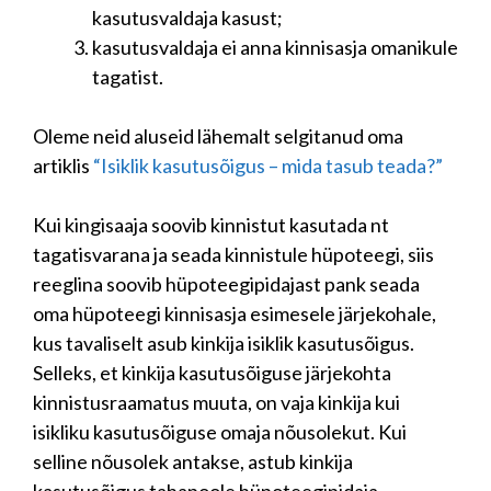
kasutusvaldaja kasust;
kasutusvaldaja ei anna kinnisasja omanikule
tagatist.
Oleme neid aluseid lähemalt selgitanud oma
artiklis
“Isiklik kasutusõigus – mida tasub teada?”
Kui kingisaaja soovib kinnistut kasutada nt
tagatisvarana ja seada kinnistule hüpoteegi, siis
reeglina soovib hüpoteegipidajast pank seada
oma hüpoteegi kinnisasja esimesele järjekohale,
kus tavaliselt asub kinkija isiklik kasutusõigus.
Selleks, et kinkija kasutusõiguse järjekohta
kinnistusraamatus muuta, on vaja kinkija kui
isikliku kasutusõiguse omaja nõusolekut. Kui
selline nõusolek antakse, astub kinkija