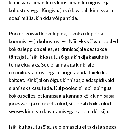
kinnisvara omanikuks koos omaniku õiguste ja
kohustustega. Kingisaaja võib vabalt kinnisvara
edasi müüa, kinkida või pantida.
Pooled võivad kinkelepingus kokku leppida
koormistes ja kohustustes. Näiteks võivad pooled
kokku leppida selles, et kinnisasjale seatakse
tähtajatu isiklik kasutusõigus kinkija kasuks ja
tema eluajaks. See ei anna aga kinkijale
omanikustaatust ega pruugi tagada täielikku
kaitset. Kinkijal on õigus kinnisasja edaspidi vaid
elamiseks kasutada. Kui pooled ei lepi lepingus
kokku selles, et kingisaaja kannab kõik kinnisasja
jooksvad- ja remondikulud, siis peab kõik kulud
seoses kinnistu kasutamisega kandma kinkija.
Isikliku kasutusõiguse olemasolu ei takista seega