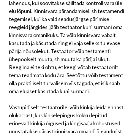
lahendus, kui soovitakse säilitada kontroll vara üle
elu lõpuni. Kinnisvara pärandamisel, sh testamendi
tegemisel, kui ka vaid seadusjärgse pärimise
reegleid järgides, jääb testaator kuni surmani oma
kinnisvara omanikuks. Ta võib kinnisvara vabalt
kasutada ja käsutada ning ei vaja selleks tulevase
pärija nõusolekut. Testaator võib testamenti
ühepoolselt muuta, sh muuta ka pärija isikut.
Reeglina ei teki ohtu, et keegi võtab testaatorilt
tema teadmata kodu ära. Seetõttu võib testament
olla praktiliselt turvalisem viis tagada, et isik saab
oma eluaset kasutada kuni surmani.
Vastupidiselt testaatorile, võib kinkija leida ennast
olukorrast, kus kinkelepingus kokku lepitud
erinevad kinkija õigused ja kingisaaja kohustused
unustatakse pärast kinnisvara omandi üleandmist.