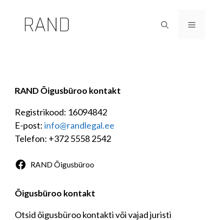
Skip
to
Menu
content
RAND Õigusbüroo kontakt
Registrikood: 16094842
E-post:
info@randlegal.ee
Telefon: +372 5558 2542
RAND Õigusbüroo
Õigusbüroo kontakt
Otsid õigusbüroo kontakti või vajad juristi