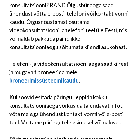
konsultatsiooni? RAND Õigusbürooga saad
ühendust võtta e-posti, telefoni või kontaktivormi
kaudu. Õigusnõustamist osutame
videokonsultatsiooni ja telefoni teel üle Eesti, mis
võimaldab pakkuda paindlikke
konsultatsiooniaegu sõltumata kliendi asukohast.
Telefoni- ja videokonsultatsiooni aega saad kiiresti
ja mugavalt broneerida meie
broneerimissüsteemi kaudu
.
Kui soovid esitada päringu, leppida kokku
konsultatsiooniaega või küsida täiendavat infot,
võta meiega ühendust kontaktivormi või e-posti
teel. Vastame päringutele esimesel võimalusel.