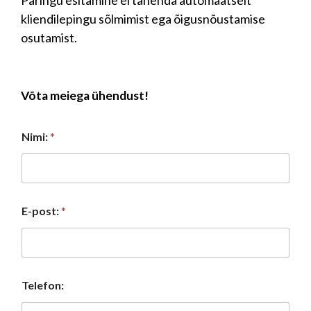
Päringu esitamine ei tähenda automaatselt
kliendilepingu sõlmimist ega õigusnõustamise
osutamist.
Võta meiega ühendust
!
Nimi:
*
E-post:
*
*
Telefon:
S
õ