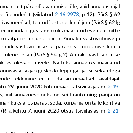
maatselt pärandi avanemisel üle, vaid annakusaajal
e üleandmist (viidatud
2-16-2978
, p 12). PärS § 62
 avanemisel, teatud juhtudel ka hiljem (PärS § 62 lg
ja ei omanda õigust annakuks määratud esemele mitte
akutäitja on üldjuhul pärija. Annaku vastuvõtmise ja
ärandi vastuvõtmise ja pärandist loobumise kohta
i tulene teisiti (PärS § 64 lg 2). Annaku vastuvõtmise
akuks olevale hüvele. Näiteks annakuks määratud
innisasja asjaõiguskokkuleppega ja sissekandega
õude tekkimine ei muuda automaatselt avaldajat
tu 29. juuni 2020 kohtumäärus tsiviilasjas nr
2-19-
ras, mil annakuesemeks on sõiduauto ning pärija on
nikuks alles pärast seda, kui pärija on talle kehtiva
iigikohtu 7. juuni 2023 otsus tsiviilasjas nr
2-21-