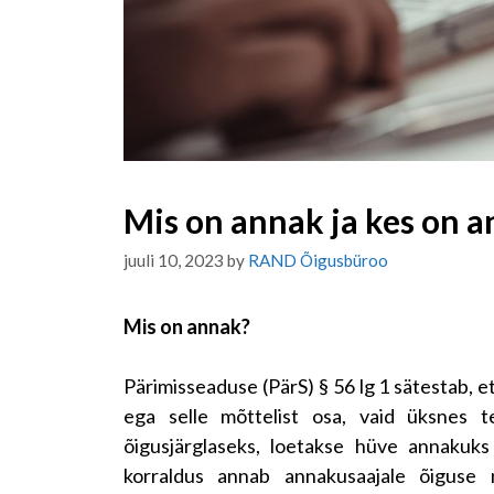
Mis on annak ja kes on 
juuli 10, 2023
by
RAND Õigusbüroo
Mis on annak?
Pärimisseaduse (PärS) § 56 lg 1 sätestab, e
ega selle mõttelist osa, vaid üksnes 
õigusjärglaseks, loetakse hüve annakuk
korraldus annab annakusaajale õiguse