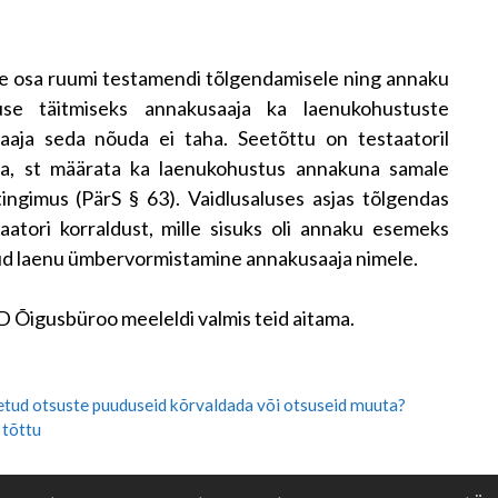
mane osa ruumi testamendi tõlgendamisele ning annaku
use täitmiseks annakusaaja ka laenukohustuste
aaja seda nõuda ei taha. Seetõttu on testaatoril
ada, st määrata ka laenukohustus annakuna samale
ingimus (PärS § 63). Vaidlusaluses asjas tõlgendas
aatori korraldust, mille sisuks oli annaku esemeks
ud laenu ümbervormistamine annakusaaja nimele.
 Õigusbüroo meeleldi valmis teid aitama.
tud otsuste puuduseid kõrvaldada või otsuseid muuta?
 tõttu