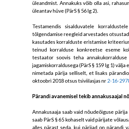
üleandmist. Annakuks võib olla asi, rahas
üleantav hüve (PärS § 56 lg 2).
Testamendis sisalduvatele korraldustel
tõlgendamise reegleid arvestades otsustada 
kasutades korralduste eristamise kriteeri
teinud korralduse konkreetse eseme koht
testaator soovis teha annakukorralduse 
jagamiskorraldusega (PärS § 159 lg 1) välja 
nimetada pärija selliselt, et lisaks pärandi
oktoobri 2018 otsus tsiviilasjas nr
2-16-297
Pärandi avanemisel tekib annakusaajal nõ
Annakusaaja saab vaid nõudeõiguse pärija 
saab PärS § 65 kohaselt vaid pärijate võlaus
alles pärast seda, kui pärijad on pärandi v