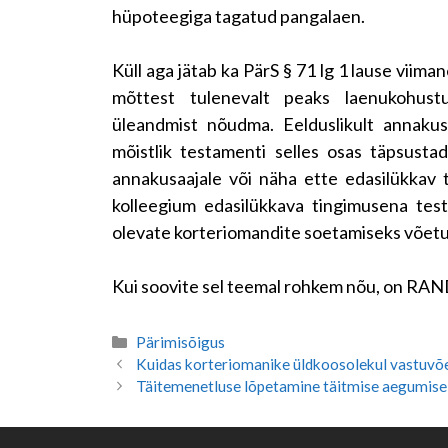
hüpoteegiga tagatud pangalaen.
Küll aga jätab ka PärS § 71 lg 1 lause vii
mõttest tulenevalt peaks laenukohust
üleandmist nõudma. Eelduslikult annakus
mõistlik testamenti selles osas täpsust
annakusaajale või näha ette edasilükkav t
kolleegium edasilükkava tingimusena test
olevate korteriomandite soetamiseks võet
Kui soovite sel teemal rohkem nõu, on RAND
Categories
Pärimisõigus
Kuidas korteriomanike üldkoosolekul vastuvõe
Täitemenetluse lõpetamine täitmise aegumise