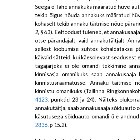
Seega ei lähe annakuks määratud hüve auto
tekib õigus nõuda annakuks määratud hüv
kohaselt tekib annaku täitmise nõue pärandi
2, § 63). Eeltoodust tuleneb, et annakusaa
otse pärandajalt, vaid annakutäitjalt. Ann
sellest loobumise suhtes kohaldatakse p
käivaid sätteid, kui käesolevast seadusest e
tagajärjeks ei ole omandi tekkimine ann
kinnisasja omanikuks saab annakusaaja k
kinnistusraamatusse. Annaku täitmise n
kinnistu omanikuks (Tallinna Ringkonnakoh
4123
, punktid 23 ja 24). Näiteks olukor
annakutäitja, saab annakusaaja sõiduauto oma
käsutusega sõiduauto omandi üle andnud (R
2836
, p 15.2).