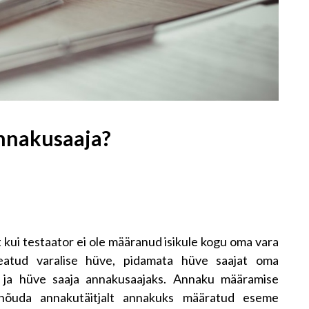
annakusaaja?
t kui testaator ei ole määranud isikule kogu oma vara
teatud varalise hüve, pidamata hüve saajat oma
s ja hüve saaja annakusaajaks. Annaku määramise
 nõuda annakutäitjalt annakuks määratud eseme