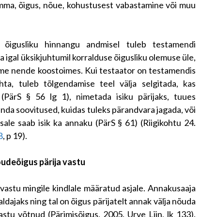
umma, õigus, nõue, kohustusest vabastamine või muu
e õigusliku hinnangu andmisel tuleb testamendi
igal üksikjuhtumil korralduse õigusliku olemuse üle,
ume nende koostoimes. Kui testaator on testamendis
a, tuleb tõlgendamise teel välja selgitada, kas
(PärS § 56 lg 1), nimetada isiku pärijaks, tuues
enda soovitused, kuidas tuleks pärandvara jagada, või
osale saab isik ka annaku (PärS § 61) (Riigikohtu 24.
8
, p 19).
udeõigus pärija vastu
vastu mingile kindlale määratud asjale. Annakusaaja
aldajaks ning tal on õigus pärijatelt annak välja nõuda
astu võtnud (Pärimisõigus. 2005. Urve Liin, lk 133).