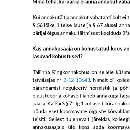
Mida teha, kui pärija ei anna annakut vaba
Kui annakutäitja annakut vabatahtlikult ei t
§ 56 lõike 1 teise lause ja § 67 alusel ann
pärijal õigus annaku täitmisest keelduda (Pär
Kas annakusaaja on kohustatud koos an
lasuvad kohustused?
Tallinna Ringkonnakohus on sellele küsi
tsiviilasjas nr
2-12-10643
. Nimelt oli koll
pärandamist reguleeriv normistik ja põhi
õigusteooria kohaselt läheb annakuga tag
kaasa. Ka PärS § 71 lg 1 kohaselt kui annaku
nõuda eset koormavate õiguste kõrvaldamis
teisiti. Sellest tulenevalt järeldas kollee
annakusaajale üle koos seda koormav