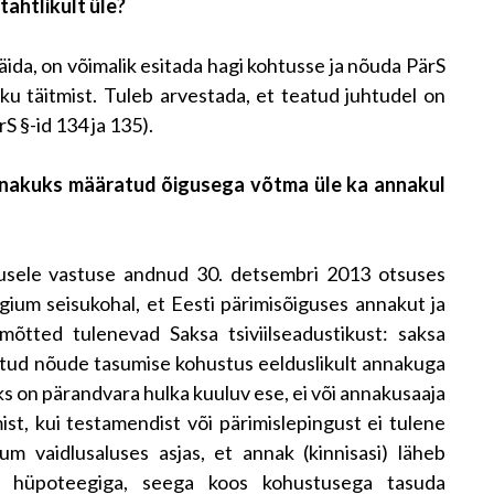
tahtlikult üle?
äida, on võimalik esitada hagi kohtusse ja nõuda PärS
aku täitmist. Tuleb arvestada, et teatud juhtudel on
S §-id 134 ja 135).
nakuks määratud õigusega võtma üle ka annakul
musele vastuse andnud 30. detsembri 2013 otsuses
eegium seisukohal, et Eesti pärimisõiguses annakut ja
mõtted tulenevad Saksa tsiviilseadustikust: saksa
atud nõude tasumise kohustus eelduslikult annakuga
ks on pärandvara hulka kuuluv ese, ei või annakusaaja
t, kui testamendist või pärimislepingust ei tulene
gium vaidlusaluses asjas, et annak (kinnisasi) läheb
a hüpoteegiga, seega koos kohustusega tasuda