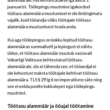
jaanuarist. Töölepingu muutmine igakordsel
töötasu alammäära muutumisel ei ole ilmtingimata
vajalik, kuid tööandja võiks töötajale töötasu
alammäära muutumisest teada anda.
Kui aga töölepingus on kokku lepitud töötasu
alammääras summaliselt ja lepingust ei nähtu
üldse, et töötasu alammäär muutub vastavalt
Vabariigi Valitsuse kehtestatud töötasu
alammäärale, siis ei tähenda see, et tööandjal ei
ole kohustust maksta töötajale kehtivat töötasu
alammäära. TLS § 29 lg 6 on imperatiivne säte ning
see ei eelda poolte kokkulepet ega töölepingu
muutmist.
Töötasu alammäär ja ööajal töötamine