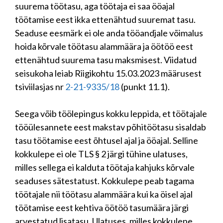
suurema töötasu, aga töötaja ei saa ööajal
töötamise eest ikka ettenähtud suuremat tasu.
Seaduse eesmärk ei ole anda tööandjale võimalus
hoida kõrvale töötasu alammäära ja öötöö eest
ettenähtud suurema tasu maksmisest. Viidatud
seisukoha leiab Riigikohtu 15.03.2023 määrusest
tsiviilasjas nr
2-21-9335/18
(punkt 11.1).
Seega võib töölepingus kokku leppida, et töötajale
tööülesannete eest makstav põhitöötasu sisaldab
tasu töötamise eest õhtusel ajal ja ööajal. Selline
kokkulepe ei ole TLS § 2 järgi tühine ulatuses,
milles sellega ei kalduta töötaja kahjuks kõrvale
seaduses sätestatust. Kokkulepe peab tagama
töötajale nii töötasu alammäära kui ka öisel ajal
töötamise eest kehtiva öötöö tasumäära järgi
arvestatud lisatasu. Ulatuses, milles kokkulepe