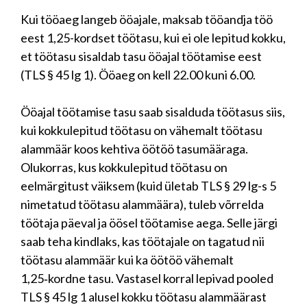
Kui tööaeg langeb ööajale, maksab tööandja töö
eest 1,25-kordset töötasu, kui ei ole lepitud kokku,
et töötasu sisaldab tasu ööajal töötamise eest
(TLS § 45 lg 1). Ööaeg on kell 22.00 kuni 6.00.
Ööajal töötamise tasu saab sisalduda töötasus siis,
kui kokkulepitud töötasu on vähemalt töötasu
alammäär koos kehtiva öötöö tasumääraga.
Olukorras, kus kokkulepitud töötasu on
eelmärgitust väiksem (kuid ületab TLS § 29 lg-s 5
nimetatud töötasu alammäära), tuleb võrrelda
töötaja päeval ja öösel töötamise aega. Selle järgi
saab teha kindlaks, kas töötajale on tagatud nii
töötasu alammäär kui ka öötöö vähemalt
1,25‑kordne tasu. Vastasel korral lepivad pooled
TLS § 45 lg 1 alusel kokku töötasu alammäärast