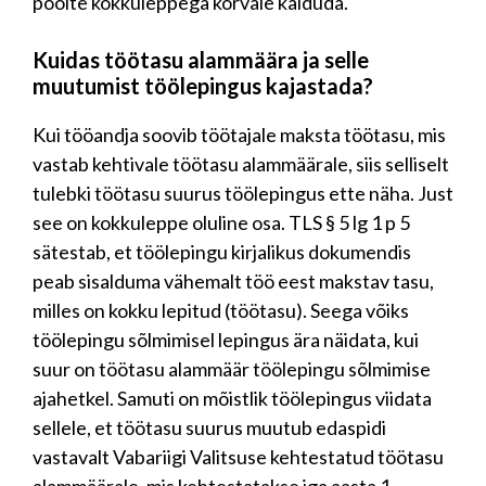
poolte kokkuleppega kõrvale kalduda.
Kuidas töötasu alammäära ja selle
muutumist töölepingus kajastada?
Kui tööandja soovib töötajale maksta töötasu, mis
vastab kehtivale töötasu alammäärale, siis selliselt
tulebki töötasu suurus töölepingus ette näha. Just
see on kokkuleppe oluline osa. TLS § 5 lg 1 p 5
sätestab, et töölepingu kirjalikus dokumendis
peab sisalduma vähemalt töö eest makstav tasu,
milles on kokku lepitud (töötasu). Seega võiks
töölepingu sõlmimisel lepingus ära näidata, kui
suur on töötasu alammäär töölepingu sõlmimise
ajahetkel. Samuti on mõistlik töölepingus viidata
sellele, et töötasu suurus muutub edaspidi
vastavalt Vabariigi Valitsuse kehtestatud töötasu
alammäärale, mis kehtestatakse iga aasta 1.