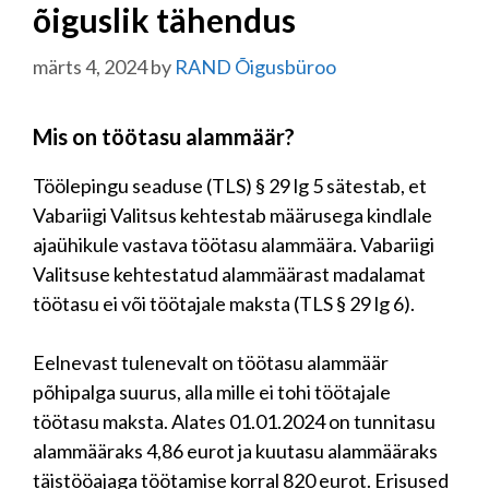
õiguslik tähendus
märts 4, 2024
by
RAND Õigusbüroo
Mis on töötasu alammäär?
Töölepingu seaduse (TLS) § 29 lg 5 sätestab, et
Vabariigi Valitsus kehtestab määrusega kindlale
ajaühikule vastava töötasu alammäära. Vabariigi
Valitsuse kehtestatud alammäärast madalamat
töötasu ei või töötajale maksta (TLS § 29 lg 6).
Eelnevast tulenevalt on töötasu alammäär
põhipalga suurus, alla mille ei tohi töötajale
töötasu maksta. Alates 01.01.2024 on tunnitasu
alammääraks 4,86 eurot ja kuutasu alammääraks
täistööajaga töötamise korral 820 eurot. Erisused