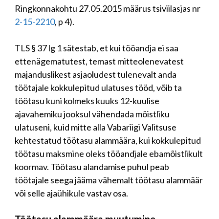
Ringkonnakohtu 27.05.2015 määrus tsiviilasjas nr
2-15-2210
, p 4).
TLS § 37 lg 1 sätestab, et kui tööandja ei saa
ettenägematutest, temast mitteolenevatest
majanduslikest asjaoludest tulenevalt anda
töötajale kokkulepitud ulatuses tööd, võib ta
töötasu kuni kolmeks kuuks 12-kuulise
ajavahemiku jooksul vähendada mõistliku
ulatuseni, kuid mitte alla Vabariigi Valitsuse
kehtestatud töötasu alammäära, kui kokkulepitud
töötasu maksmine oleks tööandjale ebamõistlikult
koormav. Töötasu alandamise puhul peab
töötajale seega jääma vähemalt töötasu alammäär
või selle ajaühikule vastav osa.
Töötasu alammäära muutumine