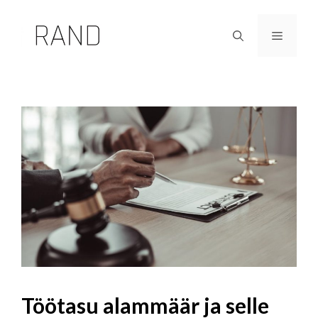
Skip
to
Menu
content
Töötasu alammäär ja selle