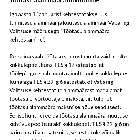
Iga aasta 1. jaanuarist kehtestatakse uus
tunnitasu alammäär ja kuutasu alammäär Vabariigi
Valitsuse määrusega “Töötasu alammäära
kehtestamine”.
Reeglina saab töötasu suurust muuta vaid poolte
kokkuleppel, kuna TLS § 12 sätestab, et
töölepingut saab muuta ainult poolte kokkuleppel.
Kuna aga TLS § 29 lg 6 sätestab, et Vabariigi
Valitsuse kehtestatud alammäärast madalamat
töötasu ei või töötajale maksta, siis tuleneb
töötasu alammäära maksmise nõue seadusest.
Sellisel juhul ei eelda töötasu alammäära muutuse
kehtivus poolte eraldi kokkulepet. TLS § 29 lg 6 on
ka imperatiivne säte ning sellest ei ole võimalik