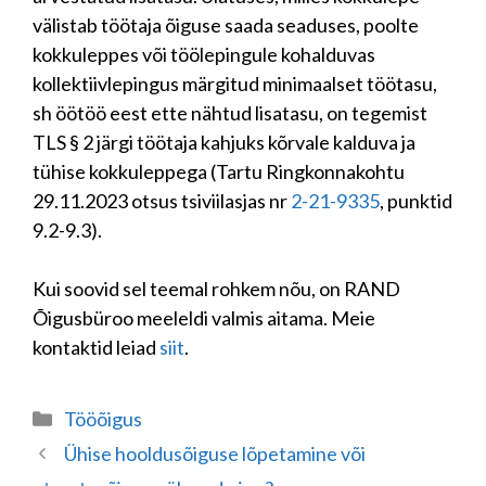
välistab töötaja õiguse saada seaduses, poolte
kokkuleppes või töölepingule kohalduvas
kollektiivlepingus märgitud minimaalset töötasu,
sh öötöö eest ette nähtud lisatasu, on tegemist
TLS § 2 järgi töötaja kahjuks kõrvale kalduva ja
tühise kokkuleppega (Tartu Ringkonnakohtu
29.11.2023 otsus tsiviilasjas nr
2-21-9335
, punktid
9.2-9.3).
Kui soovid sel teemal rohkem nõu, on RAND
Õigusbüroo meeleldi valmis aitama. Meie
kontaktid leiad
siit
.
Categories
Tööõigus
Ühise hooldusõiguse lõpetamine või