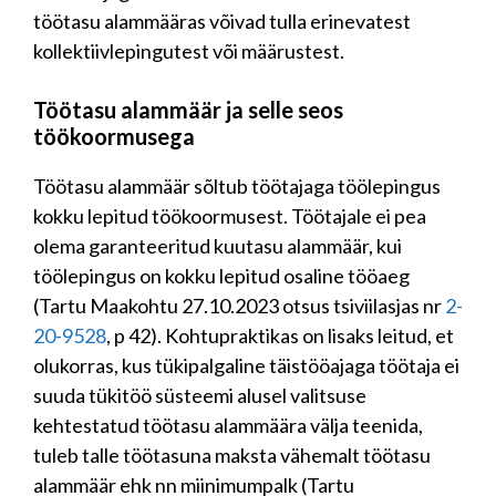
töötasu alammääras võivad tulla erinevatest
kollektiivlepingutest või määrustest.
Töötasu alammäär ja selle seos
töökoormusega
Töötasu alammäär sõltub töötajaga töölepingus
kokku lepitud töökoormusest. Töötajale ei pea
olema garanteeritud kuutasu alammäär, kui
töölepingus on kokku lepitud osaline tööaeg
(Tartu Maakohtu 27.10.2023 otsus tsiviilasjas nr
2-
20-9528
, p 42). Kohtupraktikas on lisaks leitud, et
olukorras, kus tükipalgaline täistööajaga töötaja ei
suuda tükitöö süsteemi alusel valitsuse
kehtestatud töötasu alammäära välja teenida,
tuleb talle töötasuna maksta vähemalt töötasu
alammäär ehk nn miinimumpalk (Tartu