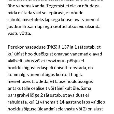
ühe vanema kanda. Tegemist ei ole ka nõudega,
mida esitada vaid sellepärast, et nõude
rahuldamisel oleks lapsega kooselaval vanemal
justkui lihtsam lapsega seotud otsuseid üksinda
vastu võtta.
Perekonnaseaduse (PKS) § 137 lg 1 sätestab, et
kui ühist hooldusõigust omavad vanemad elavad
alaliselt lahus või ei soovi muul põhjusel
hooldusõigust edaspidi ühiselt teostada, on
kummalgi vanemal õigus kohtult hagita
menetluses taotleda, et lapse hooldusõigus
antaks talle osaliselt või täielikult üle. Sama
paragrahvi lõige 2 sätestab, et avaldust ei
rahuldata, kui 1) vähemalt 14-aastane laps vaidleb
hooldusõiguse üleandmisele vastu või 2) on alust