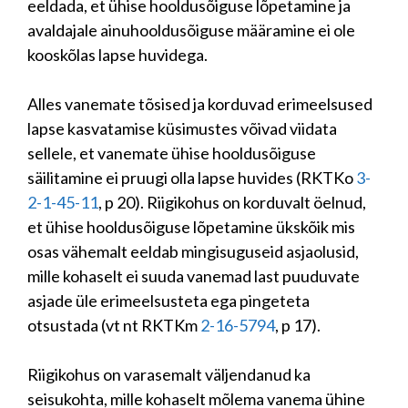
eeldada, et ühise hooldusõiguse lõpetamine ja
avaldajale ainuhooldusõiguse määramine ei ole
kooskõlas lapse huvidega.
Alles vanemate tõsised ja korduvad erimeelsused
lapse kasvatamise küsimustes võivad viidata
sellele, et vanemate ühise hooldusõiguse
säilitamine ei pruugi olla lapse huvides (RKTKo
3-
2-1-45-11
, p 20). Riigikohus on korduvalt öelnud,
et ühise hooldusõiguse lõpetamine ükskõik mis
osas vähemalt eeldab mingisuguseid asjaolusid,
mille kohaselt ei suuda vanemad last puuduvate
asjade üle erimeelsusteta ega pingeteta
otsustada (vt nt RKTKm
2-16-5794
, p 17).
Riigikohus on varasemalt väljendanud ka
seisukohta, mille kohaselt mõlema vanema ühine