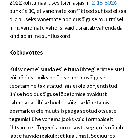
2022 kohtumääruses tsiviilasjas nr
2-18-8026
punktis 30, et vanemate konfliktsed suhted ei saa
olla aluseks vanemate hooldusõiguse muutmisel
ning vanemate vahelisi vaidlusi aitab vähendada
kindlapiiriline suhtluskord.
Kokkuvõttes
Kui vanem ei suuda esile tuua ühtegi erimeelsust
või põhjust, miks on ühise hooldusõiguse
teostamine takistatud, siis ei ole põhjendatud
ühise hooldusõiguse lõpetamise avaldust
rahuldada. Ühise hooldusõiguse lõpetamise
eesmärk ei ole muuta lapsega seotud otsuste
tegemist ühe vanema jaoks vaid formaalselt
lihtsamaks. Tegemist on otsustusega, mis nõuab
lapse huvide igakülgset kaalumist. Seejuures