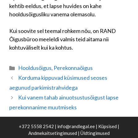
kehtib eeldus, et lapse huvides on kahe
hooldusõigusliku vanema olemasolu.
Kui soovite sel teemal rohkem nõu, on RAND
Õigusbüroo meeleldi valmis teid aitama nii
kohtuväliselt kui ka kohtus.
Categories
Hooldusõigus
,
Perekonnaõigus
Korduma kippuvad küsimused seoses
aegunud parkimistrahvidega
Kui vanem tahab ainuotsustusõigust lapse
perekonnanime muutmiseks
+372 5558 2542 |
info@randlegal.ee
|
Küpsised
|
Andmekaitsetingimused
|
Üldtingimused