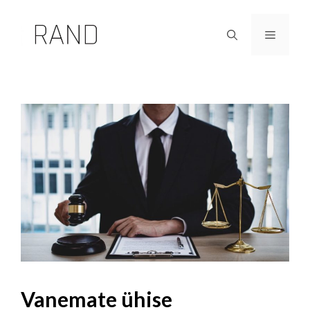
Skip
to
Menu
content
Vanemate ühise