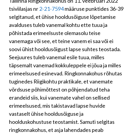
Tallinna Ringkonnakohus on 11. veebruari 2022
tsiviilasjas nr
2-21-7594
määruse punktides 36-39
selgitanud, et ühise hooldusõiguse lõpetamise
avalduses tuleb vanemal kohtu ette tuua ja
põhistada erimeelsuste olemasolu teise
vanemaga või see, et teine vanem ei saa või ei
soovi ühist hooldusõigust lapse suhtes teostada.
Seejuures tuleb vanemal esile tuua, milles
täpsemalt vanemad kokkuleppele ei jõua ja milles
erimeelsused esinevad. Ringkonnakohus rõhutas
tuginedes Riigikohtu praktikale, et vanemate
võrdsuse põhimõttest on põhjendatud teha
erandeid siis, kui vanemate vahel on sellised
erimeelsused, mis takistavad lapse huvide
vastaselt ühise hooldusõiguse ja
hoolduskohustuse teostamist. Samuti selgitas
ringkonnakohus, et asja lahendades peab