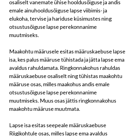
osaliselt vanemate ühise hooldusõiguse ja andis
emale ainuhooldusõiguse lapse viibimis- ja
elukoha, tervise ja hariduse küsimustes ning
otsustusõiguse lapse perekonnanime
muutmiseks.
Maakohtu määrusele esitas määruskaebuse lapse
isa, kes palus määruse tühistada ja jätta lapse ema
avaldus rahuldamata. Ringkonnakohus rahuldas
määruskaebuse osaliselt ning tühistas maakohtu
määruse osas, milles maakohus andis emale
otsustusõiguse lapse perekonnanime
muutmiseks. Muus osas jättis ringkonnakohus
maakohtu määruse muutmata.
Lapse isa esitas seepeale määruskaebuse
Riigikohtule osas, milles lapse ema avaldus