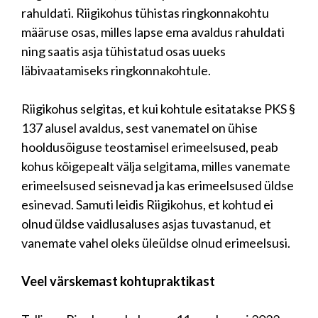
rahuldati. Riigikohus tühistas ringkonnakohtu
määruse osas, milles lapse ema avaldus rahuldati
ning saatis asja tühistatud osas uueks
läbivaatamiseks ringkonnakohtule.
Riigikohus selgitas, et kui kohtule esitatakse PKS §
137 alusel avaldus, sest vanematel on ühise
hooldusõiguse teostamisel erimeelsused, peab
kohus kõigepealt välja selgitama, milles vanemate
erimeelsused seisnevad ja kas erimeelsused üldse
esinevad. Samuti leidis Riigikohus, et kohtud ei
olnud üldse vaidlusaluses asjas tuvastanud, et
vanemate vahel oleks üleüldse olnud erimeelsusi.
Veel värskemast kohtupraktikast