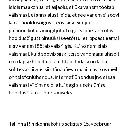
leidis maakohus, et asjaolu, et üks vanem töötab
välismaal, ei anna alust leida, et see vanem ei soovi
lapse hooldusõigust teostada. Seejuures ei
pidanud kohus mingil juhul õigeks lõpetada ühist
hooldusõigust ainuüksi seetõttu, et lapsest eemal
elav vanem töötab välisriigis. Kui vanem elab
välismaal, kuid soovib siiski teise vanemaga ühiselt
oma lapse hooldusõigust teostada ja on lapse
suhtes aktiivne, siis tänapäeva maailmas, kus meil
on telefoniühendus, internetiühendus jne ei saa
välismaal viibimine olla kuidagi aluseks ühise
hooldusõiguse lõpetamiseks.
Tallinna Ringkonnakohus selgitas 15. veebruari