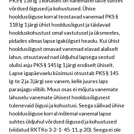
PKS § 116 lg 1 kohaselt on vanematel laste suhtes
võrdsed õigused ja kohustused. Ühise
hooldusõiguse korral teostavad vanemad PKS §
118 lg 1 järgi ühist hooldusõigust ja täidavad
hoolduskohustust omal vastutusel ja üksmeeles,
pidades silmas lapse igakülgset heaolu. Kui ühist
hooldusõigust omavad vanemad elavad alaliselt
lahus, otsustavad nad üldjuhul lapsega seotud
olulisi asju PKS § 145 lg 1 järgi endiselt ühiselt.
Lapse igapäevaelu küsimusi otsustab PKS § 145
lg-te 2 ja 3 järgi see vanem, kelle juures laps
parasjagu viibib. Muus osas ei mõjuta vanemate
lahuselu vanemate ühisest hooldusõigusest
tulenevaid õigusi ja kohustusi. Seega säilivad ühise
hooldusõiguse korral mõlemal vanemal lapse
suhtes üldjuhul võrdsed õigused ja kohustused
(viidatud RKTKo 3-2-1- 45-11, p 20). Seega ei ole