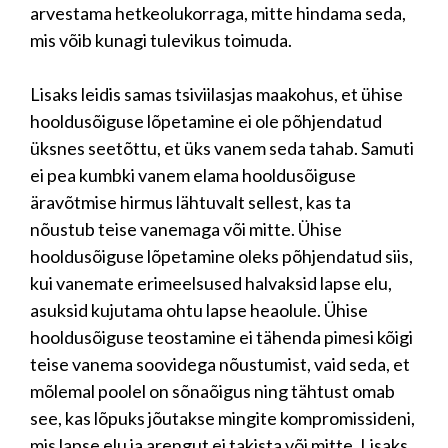
arvestama hetkeolukorraga, mitte hindama seda,
mis võib kunagi tulevikus toimuda.
Lisaks leidis samas tsiviilasjas maakohus, et ühise
hooldusõiguse lõpetamine ei ole põhjendatud
üksnes seetõttu, et üks vanem seda tahab. Samuti
ei pea kumbki vanem elama hooldusõiguse
äravõtmise hirmus lähtuvalt sellest, kas ta
nõustub teise vanemaga või mitte. Ühise
hooldusõiguse lõpetamine oleks põhjendatud siis,
kui vanemate erimeelsused halvaksid lapse elu,
asuksid kujutama ohtu lapse heaolule. Ühise
hooldusõiguse teostamine ei tähenda pimesi kõigi
teise vanema soovidega nõustumist, vaid seda, et
mõlemal poolel on sõnaõigus ning tähtust omab
see, kas lõpuks jõutakse mingite kompromissideni,
mis lapse elu ja arengut ei takista või mitte. Lisaks