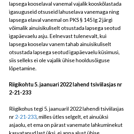
lapsega kooselaval vanemal vajalik kooskõlastada
igasuguseid otsuseid lahuselava vanemaga ning
lapsega elaval vanemal on PKS § 145 lg 2 järgi
võimalik ainuisikuliselt otsustada lapsega seotud
igapäevaelu asju. Eelnevast tulenevalt, kui
lapsega kooselav vanem tahab ainuisikuliselt
otsustada lapsega seotud igapäevaelu küsimusi,
siis selleks ei ole vajalik ühise hooldusõiguse
lõpetamine.
Riigikohtu 5. jaanuari 2022 lahend tsiviilasjas nr
2-21-233
Riigikohus tegi 5. jaanuaril 2022 lahendi tsiviilasjas
nr
2-21-233
, milles ütles selgelt, et ainuüksi
asjaolu, et ema on pärast vanemate lahkuminekut
kasvatanud last üksi, ei anna alust ühise