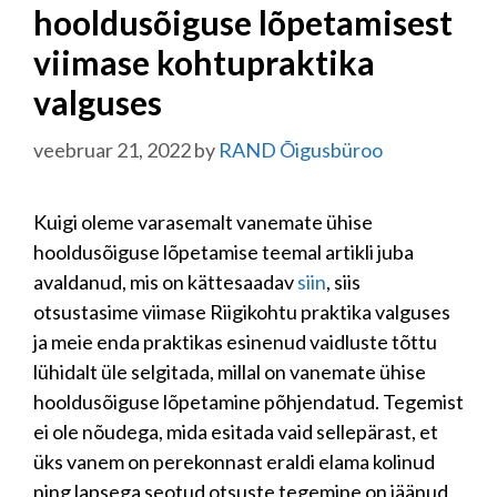
hooldusõiguse lõpetamisest
viimase kohtupraktika
valguses
veebruar 21, 2022
by
RAND Õigusbüroo
Kuigi oleme varasemalt vanemate ühise
hooldusõiguse lõpetamise teemal artikli juba
avaldanud, mis on kättesaadav
siin
, siis
otsustasime viimase Riigikohtu praktika valguses
ja meie enda praktikas esinenud vaidluste tõttu
lühidalt üle selgitada, millal on vanemate ühise
hooldusõiguse lõpetamine põhjendatud. Tegemist
ei ole nõudega, mida esitada vaid sellepärast, et
üks vanem on perekonnast eraldi elama kolinud
ning lapsega seotud otsuste tegemine on jäänud