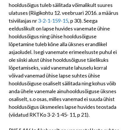
hooldusõigus tuleb säilitada võimalikult suures
ulatuses (Riigikohtu 12. veebruari 2016. a määrus
tsiviilasjas nr
3-2-1-159-15
, p 30). Seega
eelduslikult on lapse huvides vanemate ühine
hooldusõigus ning ühise hooldusõiguse
lõpetamine tuleb kõne alla üksnes erandlikel
asjaoludel. Isegi vanemate erimeelsuste puhul ei
ole siiski alust ühise hooldusõiguse täielikuks
lõpetamiseks, vaid vanemate lahuselu korral
võivad vanemad ühise lapse suhtes ühise
hooldusõiguse osaliselt säilitada ning kohus võib
anda ühele vanemale ainuhooldusõiguse üksnes
osaliselt, s.o osas, milles vanemad ei suuda ühist
hooldusõigus üksmeeles lapse huvides teostada
(viidatud RKTKo 3-2-1-45- 11, p 21).