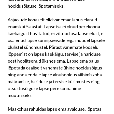
hooldusõiguse lõpetamiseks.
Asjaolude kohaselt olid vanemad lahus elanud
enam kui 5 aastat. Lapse isa ei olnud perekonna
käekäigust huvitatud, ei võtnud osa lapse elust, ei
osalenud lapse sünnipäevadel ega muudel lapsele
olulistel sündmustel. Pärast vanemate kooselu
lõppemist on lapse käekäigu, tervise ja hariduse
eest hoolitsenud üksnes ema. Lapse ema palus
lõpetada osaliselt vanemate ühine hooldusõigus
ning anda endale lapse ainuhooldus viibimiskoha
määramise, hariduse ja tervise küsimustes ning
otsustusõiguse lapse perekonnanime
muutmiseks.
Maakohus rahuldas lapse ema avalduse, lõpetas