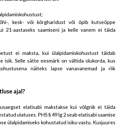
ülalpidamiskohustust;
õhi-, kesk- või kõrgharidust või õpib kutseõppe
i 21-aastaseks saamiseni ja kelle vanem ei täida
tust ei maksta, kui ülalpidamiskohustust täidab
 isik. Selle sätte eesmärk on vältida olukorda, kus
kohustusena näiteks lapse vanavanemad ja riik
luse ajal?
saegset elatisabi makstakse kui võlgnik ei täida
statud ulatuses. PHS § 49 lg 2 seab elatisabi saamise
se ülalpidamiseks kohustatud isiku vastu. Kusjuures