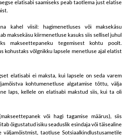
egse elatisabi saamiseks peab taotlema just elatise
ist.
a kahel viisil: hagimenetluses või maksekäsu
tab maksekäsu kiirmenetluse kasuks siis sellisel juhul
seks makseettepaneku tegemisest kohtu poolt.
 kohustaks võlgnikku lapsele menetluse ajal elatist
et elatisabi ei maksta, kui lapsele on seda varem
amõistva kohtumenetluse algatamise tõttu, välja
ine laps, kellele on elatisabi makstud siis, kui ta oli
makseettepanek või hagi tagamise määrus), siis
ab õigustatud isiku seaduslik esindaja või täisealine
e väljamõistmist, taotluse Sotsiaalkindlustusametile