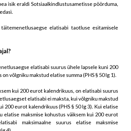
 pea isik eraldi Sotsiaalkindlustusametisse pöörduma,
edasi.
täitemenetlusaegse elatisabi taotluse esitamisele
ajal?
enetlusaegse elatisabi suurus ühele lapsele kuni 200
s on võlgniku makstud elatise summa (PHS § 50 lg 1).
sem kui 200 eurot kalendrikuus, on elatisabi suurus
tlusaegset elatisabi ei maksta, kui võlgniku makstud
200 eurot kalendrikuus (PHS § 50 lg 3). Kui elatise
u elatise maksmise kohustus väiksem kui 200 eurot
elatisabi maksimaalne suurus elatise maksmise
lg 4).