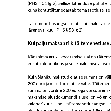
(PHS § 51 lg 2). Sellise lahenduse puhul ei
kuna kohtutäitur edastab tema taotluse ise 
Täitemenetlusaegset elatisabi makstakse 
järgneval kuul (PHS § 53 lg 2).
Kui palju maksab riik täitemenetluse 
Käesoleva artikli koostamise ajal on täitem
eurot kalendrikuus ja selle maksmise alusek
Kui võlgniku makstud elatise summa on väik
200 euro ja makstud elatise vahe. Täitemene
summa on võrdne 200 euroga või suurem kui 
maksmise alusdokumendi alusel on võlgnik
kalendrikuus, on täitemenetlusaegse 
alusdokumendis määratud suurus (PHS § 50 