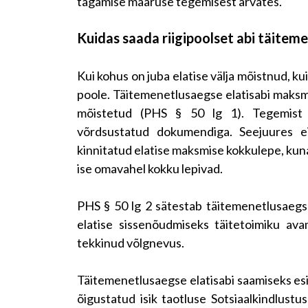
tagamise määruse tegemisest arvates.
Kuidas saada riigipoolset abi täiteme
Kui kohus on juba elatise välja mõistnud, ku
poole. Täitemenetlusaegse elatisabi maksmi
mõistetud (PHS § 50 lg 1). Tegemist 
võrdsustatud dokumendiga. Seejuures ei 
kinnitatud elatise maksmise kokkulepe, kun
ise omavahel kokku lepivad.
PHS § 50 lg 2 sätestab täitemenetlusaegse
elatise sissenõudmiseks täitetoimiku a
tekkinud võlgnevus.
Täitemenetlusaegse elatisabi saamiseks esit
õigustatud isik taotluse Sotsiaalkindlustu