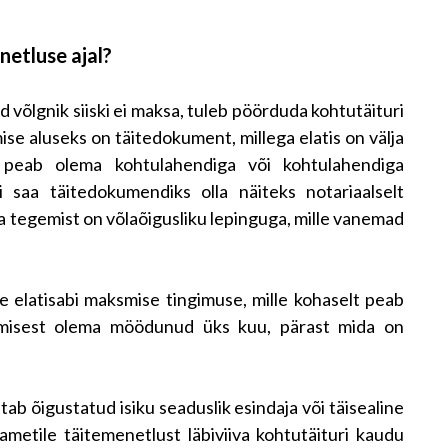
netluse ajal?
id võlgnik siiski ei maksa, tuleb pöörduda kohtutäituri
se aluseks on täitedokument, millega elatis on välja
peab olema kohtulahendiga või kohtulahendiga
saa täitedokumendiks olla näiteks notariaalselt
a tegemist on võlaõigusliku lepinguga, mille vanemad
 elatisabi maksmise tingimuse, mille kohaselt peab
vamisest olema möödunud üks kuu, pärast mida on
ab õigustatud isiku seaduslik esindaja või täisealine
sametile täitemenetlust läbiviiva kohtutäituri kaudu