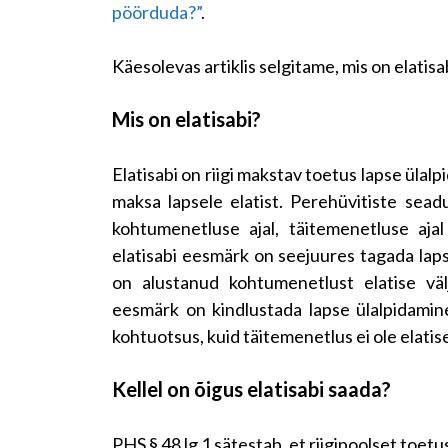
pöörduda?”
.
Käesolevas artiklis selgitame, mis on elatisab
Mis on elatisabi?
Elatisabi on riigi makstav toetus lapse ülal
maksa lapsele elatist. Perehüvitiste sead
kohtumenetluse ajal, täitemenetluse aja
elatisabi eesmärk on seejuures tagada laps
on alustanud kohtumenetlust elatise väl
eesmärk on kindlustada lapse ülalpidamin
kohtuotsus, kuid täitemenetlus ei ole elati
Kellel on õigus elatisabi saada?
PHS § 48 lg 1 sätestab, et riigipoolset toetu