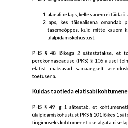
alaealine laps, kelle vanem ei täida 
laps, kes täisealisena omandab p
tasemeõppes, kuid mitte kauem ku
ülalpidamiskohustust.
PHS § 48 lõikega 2 sätestatakse, et toe
perekonnaseaduse (PKS) § 106 alusel teine
elatist maksavad samaaegselt asendus
toetusena.
Kuidas taotleda elatisabi kohtumenet
PHS § 49 lg 1 sätestab, et kohtumenetlu
ülalpidamiskohustust PKS § 101 lõikes 1 säte
tingimuseks kohtumenetluse algatamise lap