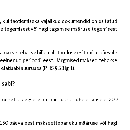
 kui taotlemiseks vajalikud dokumendid on esitatud
e tegemisest või hagi tagamise määruse tegemisest
amakse tehakse hiljemalt taotluse esitamise päevale
le eelnenud perioodi eest. Järgmised maksed tehakse
elatisabi suuruses (PHS § 53 lg 1).
isabi?
tumenetlusaegse elatisabi suurus ühele lapsele 200
150 päeva eest makseettepaneku määruse või hagi