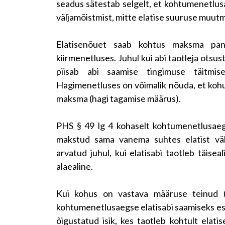
seadus sätestab selgelt, et kohtumenetlusa
väljamõistmist, mitte elatise suuruse muutm
Elatisenõuet saab kohtus maksma pann
kiirmenetluses. Juhul kui abi taotleja otsus
piisab abi saamise tingimuse täitmi
Hagimenetluses on võimalik nõuda, et kohus
maksma (hagi tagamise määrus).
PHS § 49 lg 4 kohaselt kohtumenetlusaegs
makstud sama vanema suhtes elatist välj
arvatud juhul, kui elatisabi taotleb täiseal
alaealine.
Kui kohus on vastava määruse teinud (
kohtumenetlusaegse elatisabi saamiseks esit
õigustatud isik, kes taotleb kohtult elatis