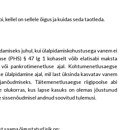
i, kellel on sellele õigus ja kuidas seda taotleda.
pidamiseks juhul, kui ülalpidamiskohustusega vanem ei
use (PHS) § 47 lg 1 kohaselt võib elatisabi maksta
l või pankrotimenetluse ajal. Kohtumenetlusaegse
e ülalpidamine ajal, mil last üksinda kasvatav vanem
janõudmiseks. Täitemenetlusaegse riigipoolse abi
e olukorras, kus lapse kasuks on olemas jõustunud
se sissenõudmisel andnud soovitud tulemusi.
st saama õigustatud isik on: