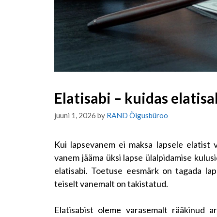
Elatisabi – kuidas elatisa
juuni 1, 2026
by
RAND Õigusbüroo
Kui lapsevanem ei maksa lapsele elatist v
vanem jääma üksi lapse ülalpidamise kulusid
elatisabi. Toetuse eesmärk on tagada lap
teiselt vanemalt on takistatud.
Elatisabist oleme varasemalt rääkinud ar