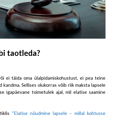
bi taotleda?
õi ei täida oma ülalpidamiskohustust, ei pea teine
 kandma. Sellises olukorras võib riik maksta lapsele
se igapäevane toimetulek ajal, mil elatise saamine
tiklis
“Elatise nõudmine lapsele – millal kohtusse