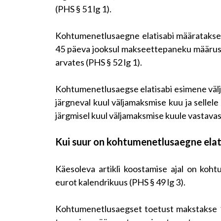
(PHS § 51 lg 1).
Kohtumenetlusaegne elatisabi määratakse,
45 päeva jooksul makseettepaneku määrus
arvates (PHS § 52 lg 1).
Kohtumenetlusaegse elatisabi esimene välj
järgneval kuul väljamaksmise kuu ja selle
järgmisel kuul väljamaksmise kuule vastavas 
Kui suur on kohtumenetlusaegne elat
Käesoleva artikli koostamise ajal on koh
eurot kalendrikuus (PHS § 49 lg 3).
Kohtumenetlusaegset toetust makstakse 