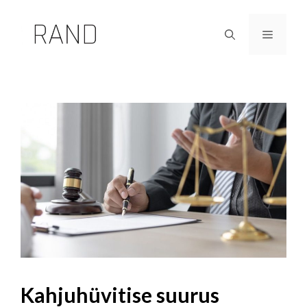
Skip
to
Menu
content
Kahjuhüvitise suurus