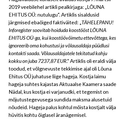
2019 veebilehel artikli pealkirjaga: „LÕUNA
EHITUS OÜ: nutulugu“. Artiklis sisaldusid
järgmised ebaõiged faktiväited: „
TÄHELEPANU!
Inforegister soovitab hoiduda koostööst LÕUNA
EHITUS OÜ-ga, kui koostöövõimetu ettevõttega, kes
ignoreerib oma kohustusi ja võlausaldaja püüdlusi
kontakti saada. Võlausaldajatele tekitatud kahju
kokku on juba 7237,87 EUR
.“ Artiklis oli eraldi välja
toodud, et võlgnevuste tekkimise ajal oli Lõuna
Ehitus OÜ juhatuse liige hageja. Kostja laimu
hageja suhtes kajastas Aktuaalse Kaamera saade
Nädal, kus kostja ei varjanudki, et tegemist on
mõjutustegevusega sundida maksma alusetuid
nõudeid. Hageja palus kohtul mõista kostjalt välja
hüvitis kohtu õiglasel äranägemisel.