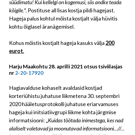
süüdimatu! Kui kellelgi on kogemusi, siis andke teada
kõigile.
“. Postituse all lisas kostja pildi hagejast.
Hageja palus kohtul mõista kostjalt välja hüvitis
kohtu õiglasel äranägemisel.
Kohus mõistis kostjalt hageja kasuks välja
200
eurot.
Harju Maakohtu 28. aprilli 2021 otsus tsiviilasjas
nr
2-20-17920
Hagiavalduse kohaselt avaldasid kostjad
korteriühistu juhatuse liikmetena 30. septembri
2020 hääletusprotokolli juhatuse eriarvamuses
hageja kui initsiatiivgrupi liikme kohta järgmise
informatsiooni: „
Kuidas töötada inimestega, kes nad
alaliselt valetavad ja moonutavad informatsiooni…//…