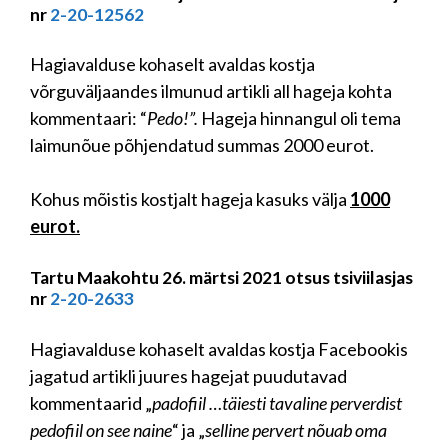
nr
2-20-12562
Hagiavalduse kohaselt avaldas kostja
võrguväljaandes ilmunud artikli all hageja kohta
kommentaari: “
Pedo!”.
Hageja hinnangul oli tema
laimunõue põhjendatud summas 2000 eurot.
Kohus mõistis kostjalt hageja kasuks välja
1000
eurot.
Tartu Maakohtu 26. märtsi 2021 otsus tsiviilasjas
nr
2-20-2633
Hagiavalduse kohaselt avaldas kostja Facebookis
jagatud artikli juures hagejat puudutavad
kommentaarid „
padofiil …täiesti tavaline perverdist
pedofiil on see naine
“ ja „
selline pervert nõuab oma