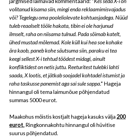
järgmised laimavad kommentaarid: “
Kes seda X-i on
volitanud kisama siin, mingi enda reklaamimisvajadus
või? Tegelegu oma pooleliolevate kohtuasjadega. Nüüd
tuleb reaalselt tööle hakata, tibin ei ole harjunud
ilmselt, raha on niisama tulnud. Pada sõimab katelt,
ühed mustad mõlemad. Kole küll kui hea soe kohake
ära kaob, paneb kohe säutsuma siin, paraku ei tea
keegi sellest X-i tehtud töödest midagi, ainult
konfliktidest on netis juttu. Reeturitest tulebki lahti
saada, X lootis, et jätkab soojadel kohtadel istumist ja
raha taskusse panemist aga sai sule sappa
.” Hageja
hinnangul oli tema laimunõue põhjendatud
summas 5000 eurot.
Maakohus mõistis kostjalt hageja kasuks välja
200
eurot.
Ringkonnakohtu hinnangul oli hüvitise
suurus põhjendatud.