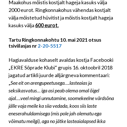
Maakohus mõistis kostjalt hageja kasuks välja
2000 eurot. Ringkonnakohus vähendas kostjalt
välja mõistetud hüvitist ja mõistis kostjalt hageja
kasuks välja
600 eurot.
Tartu Ringkonnakohtu 10. mai 2021 otsus
tsiviilasjas nr
2-20-5517
Hagiavalduse kohaselt avaldas kostja Facebooki
„EKRE Sõprade Klubi“ grupis 16. oktoobril 2018
jagatud artikli juurde alljärgneva kommentaari:
„
See eit on arengupeetusega….lasteaias ja
seksikasvatus… iga asi peab olema omal õigel
ajal….veel mingi unnutamine, soomekeelne värdsõna
jälle vaja meile ka siia vedada, koos siis laste
eneserahuldamisega (mis pole jah olematu ega
võimatu meilgi), aga no jätke lasteaialapsed ikka