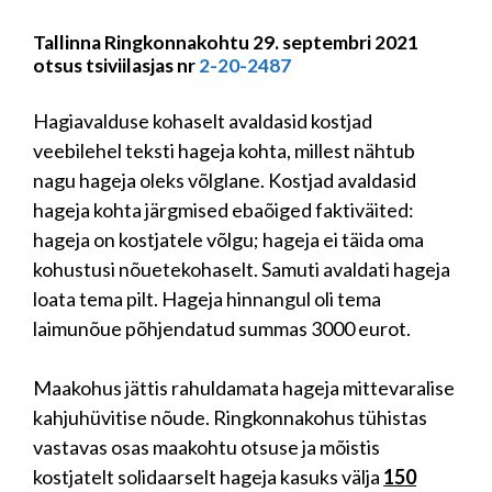
Tallinna Ringkonnakohtu 29. septembri 2021
otsus tsiviilasjas nr
2-20-2487
Hagiavalduse kohaselt avaldasid kostjad
veebilehel teksti hageja kohta, millest nähtub
nagu hageja oleks võlglane. Kostjad avaldasid
hageja kohta järgmised ebaõiged faktiväited:
hageja on kostjatele võlgu; hageja ei täida oma
kohustusi nõuetekohaselt. Samuti avaldati hageja
loata tema pilt. Hageja hinnangul oli tema
laimunõue põhjendatud summas 3000 eurot.
Maakohus jättis rahuldamata hageja mittevaralise
kahjuhüvitise nõude. Ringkonnakohus tühistas
vastavas osas maakohtu otsuse ja mõistis
kostjatelt solidaarselt hageja kasuks välja
150