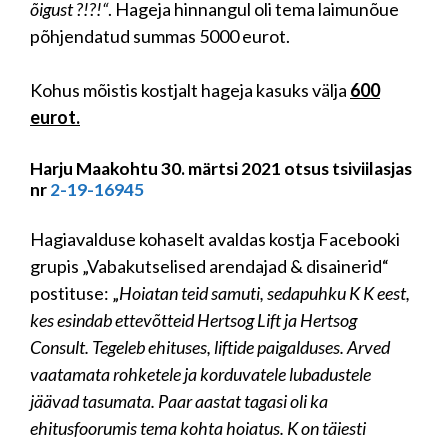
õigust ?!?!“
. Hageja hinnangul oli tema laimunõue
põhjendatud summas 5000 eurot.
Kohus mõistis kostjalt hageja kasuks välja
600
eurot.
Harju Maakohtu 30. märtsi 2021 otsus tsiviilasjas
nr
2-19-16945
Hagiavalduse kohaselt avaldas kostja Facebooki
grupis „Vabakutselised arendajad & disainerid“
postituse: „
Hoiatan teid samuti, sedapuhku K K eest,
kes esindab ettevõtteid Hertsog Lift ja Hertsog
Consult. Tegeleb ehituses, liftide paigalduses. Arved
vaatamata rohketele ja korduvatele lubadustele
jäävad tasumata. Paar aastat tagasi oli ka
ehitusfoorumis tema kohta hoiatus. K on täiesti