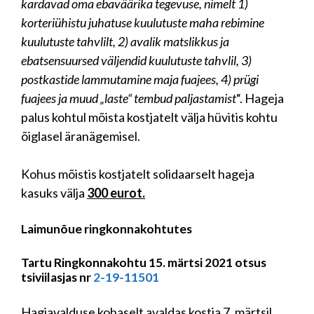
kardavad oma ebaväärika tegevuse, nimelt 1)
korteriühistu juhatuse kuulutuste maha rebimine
kuulutuste tahvlilt, 2) avalik matslikkus ja
ebatsensuursed väljendid kuulutuste tahvlil, 3)
postkastide lammutamine maja fuajees, 4) prügi
fuajees ja muud „laste“ tembud paljastamist
“. Hageja
palus kohtul mõista kostjatelt välja hüvitis kohtu
õiglasel äranägemisel.
Kohus mõistis kostjatelt solidaarselt hageja
kasuks välja
300 eurot.
Laimunõue ringkonnakohtutes
Tartu Ringkonnakohtu 15. märtsi 2021 otsus
tsiviilasjas nr
2-19-11501
Hagiavalduse kohaselt avaldas kostja 7. märtsil