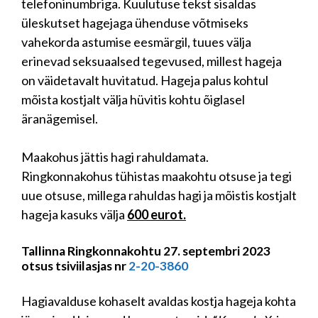
telefoninumbriga. Kuulutuse tekst sisaldas
üleskutset hagejaga ühenduse võtmiseks
vahekorda astumise eesmärgil, tuues välja
erinevad seksuaalsed tegevused, millest hageja
on väidetavalt huvitatud. Hageja palus kohtul
mõista kostjalt välja hüvitis kohtu õiglasel
äranägemisel.
Maakohus jättis hagi rahuldamata.
Ringkonnakohus tühistas maakohtu otsuse ja tegi
uue otsuse, millega rahuldas hagi ja mõistis kostjalt
hageja kasuks välja
600 eurot.
Tallinna Ringkonnakohtu 27. septembri 2023
otsus tsiviilasjas nr
2-20-3860
Hagiavalduse kohaselt avaldas kostja hageja kohta