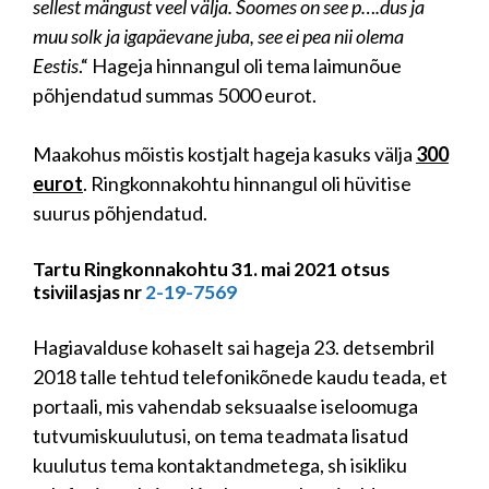
sellest mängust veel välja. Soomes on see p….dus ja
muu solk ja igapäevane juba, see ei pea nii olema
Eestis
.“ Hageja hinnangul oli tema laimunõue
põhjendatud summas 5000 eurot.
Maakohus mõistis kostjalt hageja kasuks välja
300
eurot
. Ringkonnakohtu hinnangul oli hüvitise
suurus põhjendatud.
Tartu Ringkonnakohtu 31. mai 2021 otsus
tsiviilasjas nr
2-19-7569
Hagiavalduse kohaselt sai hageja 23. detsembril
2018 talle tehtud telefonikõnede kaudu teada, et
portaali, mis vahendab seksuaalse iseloomuga
tutvumiskuulutusi, on tema teadmata lisatud
kuulutus tema kontaktandmetega, sh isikliku