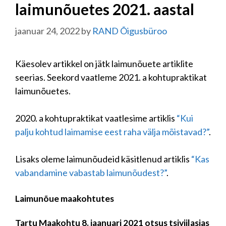
laimunõuetes 2021. aastal
jaanuar 24, 2022
by
RAND Õigusbüroo
Käesolev artikkel on jätk laimunõuete artiklite
seerias. Seekord vaatleme 2021. a kohtupraktikat
laimunõuetes.
2020. a kohtupraktikat vaatlesime artiklis
“Kui
palju kohtud laimamise eest raha välja mõistavad?”
.
Lisaks oleme laimunõudeid käsitlenud artiklis
“Kas
vabandamine vabastab laimunõudest?”
.
Laimunõue maakohtutes
Tartu Maakohtu 8. jaanuari 2021 otsus tsiviilasjas