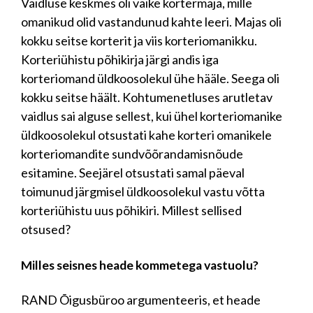
Vaidluse keskmes oli väike kortermaja, mille
omanikud olid vastandunud kahte leeri. Majas oli
kokku seitse korterit ja viis korteriomanikku.
Korteriühistu põhikirja järgi andis iga
korteriomand üldkoosolekul ühe hääle. Seega oli
kokku seitse häält. Kohtumenetluses arutletav
vaidlus sai alguse sellest, kui ühel korteriomanike
üldkoosolekul otsustati kahe korteri omanikele
korteriomandite sundvõõrandamisnõude
esitamine. Seejärel otsustati samal päeval
toimunud järgmisel üldkoosolekul vastu võtta
korteriühistu uus põhikiri. Millest sellised
otsused?
Milles seisnes heade kommetega vastuolu?
RAND Õigusbüroo argumenteeris, et heade