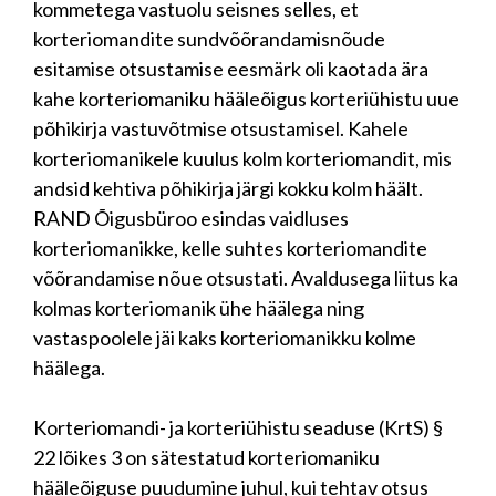
kommetega vastuolu seisnes selles, et
korteriomandite sundvõõrandamisnõude
esitamise otsustamise eesmärk oli kaotada ära
kahe korteriomaniku hääleõigus korteriühistu uue
põhikirja vastuvõtmise otsustamisel. Kahele
korteriomanikele kuulus kolm korteriomandit, mis
andsid kehtiva põhikirja järgi kokku kolm häält.
RAND Õigusbüroo esindas vaidluses
korteriomanikke, kelle suhtes korteriomandite
võõrandamise nõue otsustati. Avaldusega liitus ka
kolmas korteriomanik ühe häälega ning
vastaspoolele jäi kaks korteriomanikku kolme
häälega.
Korteriomandi- ja korteriühistu seaduse (KrtS) §
22 lõikes 3 on sätestatud korteriomaniku
hääleõiguse puudumine juhul, kui tehtav otsus