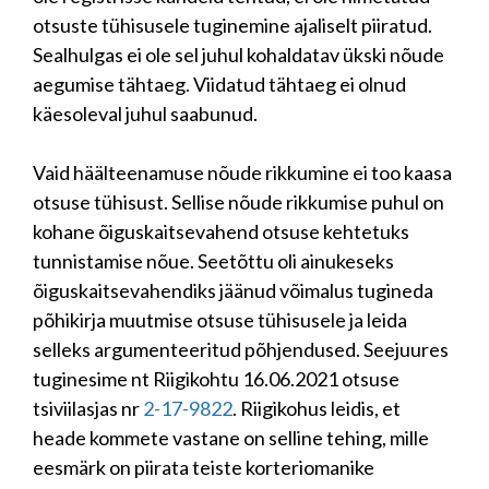
otsuste tühisusele tuginemine ajaliselt piiratud.
Sealhulgas ei ole sel juhul kohaldatav ükski nõude
aegumise tähtaeg. Viidatud tähtaeg ei olnud
käesoleval juhul saabunud.
Vaid häälteenamuse nõude rikkumine ei too kaasa
otsuse tühisust. Sellise nõude rikkumise puhul on
kohane õiguskaitsevahend otsuse kehtetuks
tunnistamise nõue. Seetõttu oli ainukeseks
õiguskaitsevahendiks jäänud võimalus tugineda
põhikirja muutmise otsuse tühisusele ja leida
selleks argumenteeritud põhjendused. Seejuures
tuginesime nt Riigikohtu 16.06.2021 otsuse
tsiviilasjas nr
2-17-9822
. Riigikohus leidis, et
heade kommete vastane on selline tehing, mille
eesmärk on piirata teiste korteriomanike