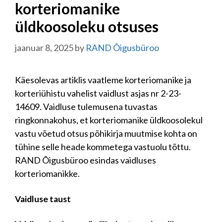
korteriomanike
üldkoosoleku otsuses
jaanuar 8, 2025
by
RAND Õigusbüroo
Käesolevas artiklis vaatleme korteriomanike ja
korteriühistu vahelist vaidlust asjas nr 2-23-
14609. Vaidluse tulemusena tuvastas
ringkonnakohus, et korteriomanike üldkoosolekul
vastu võetud otsus põhikirja muutmise kohta on
tühine selle heade kommetega vastuolu tõttu.
RAND Õigusbüroo esindas vaidluses
korteriomanikke.
Vaidluse taust