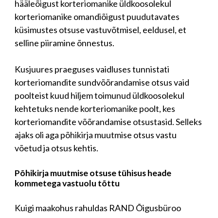
hääleõigust korteriomanike üldkoosolekul
korteriomanike omandiõigust puudutavates
küsimustes otsuse vastuvõtmisel, eeldusel, et
selline piiramine õnnestus.
Kusjuures praeguses vaidluses tunnistati
korteriomandite sundvõõrandamise otsus vaid
poolteist kuud hiljem toimunud üldkoosolekul
kehtetuks nende korteriomanike poolt, kes
korteriomandite võõrandamise otsustasid. Selleks
ajaks oli aga põhikirja muutmise otsus vastu
võetud ja otsus kehtis.
Põhikirja muutmise otsuse tühisus heade
kommetega vastuolu tõttu
Kuigi maakohus rahuldas RAND Õigusbüroo