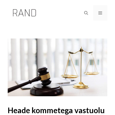
Skip
to
Menu
content
Heade kommetega vastuolu