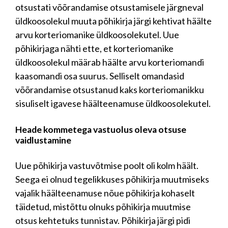
otsustati võõrandamise otsustamisele järgneval
üldkoosolekul muuta põhikirja järgi kehtivat häälte
arvu korteriomanike üldkoosolekutel. Uue
põhikirjaga nähti ette, et korteriomanike
üldkoosolekul määrab häälte arvu korteriomandi
kaasomandi osa suurus. Selliselt omandasid
võõrandamise otsustanud kaks korteriomanikku
sisuliselt igavese häälteenamuse üldkoosolekutel.
Heade kommetega vastuolus oleva otsuse
vaidlustamine
Uue põhikirja vastuvõtmise poolt oli kolm häält.
Seega ei olnud tegelikkuses põhikirja muutmiseks
vajalik häälteenamuse nõue põhikirja kohaselt
täidetud, mistõttu olnuks põhikirja muutmise
otsus kehtetuks tunnistav. Põhikirja järgi pidi