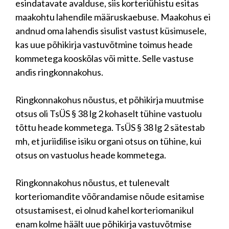
esindatavate avalduse, siis korteriühistu esitas
maakohtu lahendile määruskaebuse. Maakohus ei
andnud oma lahendis sisulist vastust küsimusele,
kas uue põhikirja vastuvõtmine toimus heade
kommetega kooskõlas või mitte. Selle vastuse
andis ringkonnakohus.
Ringkonnakohus nõustus, et põhikirja muutmise
otsus oli TsÜS § 38 lg 2 kohaselt tühine vastuolu
tõttu heade kommetega. TsÜS § 38 lg 2 sätestab
mh, et juriidilise isiku organi otsus on tühine, kui
otsus on vastuolus heade kommetega.
Ringkonnakohus nõustus, et tulenevalt
korteriomandite võõrandamise nõude esitamise
otsustamisest, ei olnud kahel korteriomanikul
enam kolme häält uue põhikirja vastuvõtmise