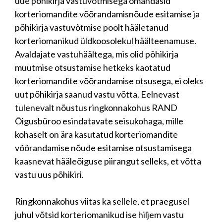
uue põhikirja vastuvõtmisega omandasid
korteriomandite võõrandamisnõude esitamise ja
põhikirja vastuvõtmise poolt hääletanud
korteriomanikud üldkoosolekul häälteenamuse.
Avaldajate vastuhäältega, mis olid põhikirja
muutmise otsustamise hetkeks kaotatud
korteriomandite võõrandamise otsusega, ei oleks
uut põhikirja saanud vastu võtta. Eelnevast
tulenevalt nõustus ringkonnakohus RAND
Õigusbüroo esindatavate seisukohaga, mille
kohaselt on ära kasutatud korteriomandite
võõrandamise nõude esitamise otsustamisega
kaasnevat hääleõiguse piirangut selleks, et võtta
vastu uus põhikiri.
Ringkonnakohus viitas ka sellele, et praegusel
juhul võtsid korteriomanikud ise hiljem vastu