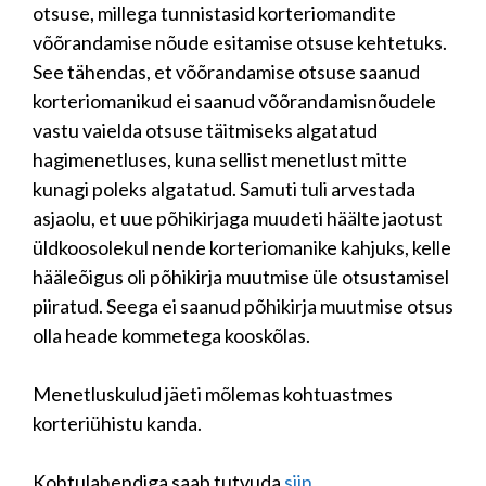
otsuse, millega tunnistasid korteriomandite
võõrandamise nõude esitamise otsuse kehtetuks.
See tähendas, et võõrandamise otsuse saanud
korteriomanikud ei saanud võõrandamisnõudele
vastu vaielda otsuse täitmiseks algatatud
hagimenetluses, kuna sellist menetlust mitte
kunagi poleks algatatud. Samuti tuli arvestada
asjaolu, et uue põhikirjaga muudeti häälte jaotust
üldkoosolekul nende korteriomanike kahjuks, kelle
hääleõigus oli põhikirja muutmise üle otsustamisel
piiratud. Seega ei saanud põhikirja muutmise otsus
olla heade kommetega kooskõlas.
Menetluskulud jäeti mõlemas kohtuastmes
korteriühistu kanda.
Kohtulahendiga saab tutvuda
siin
.