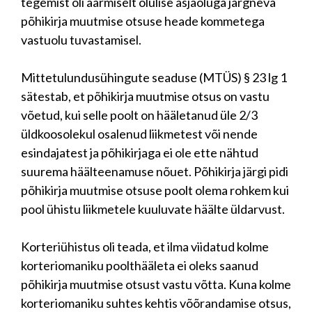
tegemist oli äärmiselt olulise asjaoluga järgneva
põhikirja muutmise otsuse heade kommetega
vastuolu tuvastamisel.
Mittetulundusühingute seaduse (MTÜS) § 23 lg 1
sätestab, et põhikirja muutmise otsus on vastu
võetud, kui selle poolt on hääletanud üle 2/3
üldkoosolekul osalenud liikmetest või nende
esindajatest ja põhikirjaga ei ole ette nähtud
suurema häälteenamuse nõuet. Põhikirja järgi pidi
põhikirja muutmise otsuse poolt olema rohkem kui
pool ühistu liikmetele kuuluvate häälte üldarvust.
Korteriühistus oli teada, et ilma viidatud kolme
korteriomaniku poolthääleta ei oleks saanud
põhikirja muutmise otsust vastu võtta. Kuna kolme
korteriomaniku suhtes kehtis võõrandamise otsus,