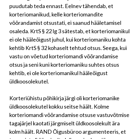
puudutab teda ennast. Eelnev tähendab, et
korteriomanikud, kelle korteriomandite
võõrandamist otsustati, ei saanud hääletamisel
osaleda. KrtS § 22 lg 3 sätestab, et korteriomanikul
ei ole hääleõigust juhul, kui korteriomaniku kohta
kehtib KrtS § 32 kohaselt tehtud otsus. Seega, kui
vastu on võetud korteriomandi võõrandamise
otsus ja seni kuni korteriomaniku suhtes otsus
kehtib, ei ole korteriomanikul hääleõigust
üldkoosolekutel.
Korteriühistu põhikirja järgi oli korteriomanike
üldkoosolekutel kokku seitse häält. Kolme
korteriomandi võõrandamise otsuse vastuvõtmise
tagajärjel kaotati järgmiselt üldkoosolekult ära
kolm häält. RAND Õigusbüroo argumenteeris, et