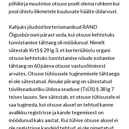
põhikirja muutmise otsuse poolt olema rohkem kui
pool ühistu liikmetele kuuluvate häälte üldarvust.
Kahjuks jõudsid korteriomanikud RAND
Õigusbürooni pärast seda, kui otsuse kehtetuks
tunnistamise tähtaeg oli möödunud. Nimelt
sätestab KrtS § 29 lg 3, et korteriühistu organi
otsuse kehtetuks tunnistamise nõude esitamise
tähtaeg on 60 päeva otsuse vastuvõtmisest
arvates. Otsuse tühisusele tuginemisele tähtaega
ei ole sätestatud. Ainuke piirang on sätestatud
tsiviilseadustiku üldosa seaduse (TsÜS) § 38 lg 7
teises lauses. See sätestab, et otsuse tühisusele ei
saa tugineda, kui otsuse alusel on tehtud kanne
avalikku registrisse ja kande tegemisest on
möödunud kaks aastat. Kui tühise otsuse alusel ei
ole registrisse kandeid tehtud, ei ole nimetatud