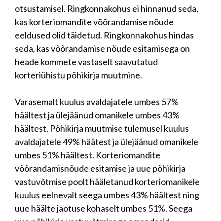
otsustamisel. Ringkonnakohus ei hinnanud seda,
kas korteriomandite võõrandamise nõude
eeldused olid täidetud. Ringkonnakohus hindas
seda, kas võõrandamise nõude esitamisega on
heade kommete vastaselt saavutatud
korteriühistu põhikirja muutmine.
Varasemalt kuulus avaldajatele umbes 57%
häältest ja ülejäänud omanikele umbes 43%
häältest. Põhikirja muutmise tulemusel kuulus
avaldajatele 49% häätest ja ülejäänud omanikele
umbes 51% häältest. Korteriomandite
võõrandamisnõude esitamise ja uue põhikirja
vastuvõtmise poolt hääletanud korteriomanikele
kuulus eelnevalt seega umbes 43% häältest ning
uue häälte jaotuse kohaselt umbes 51%. Seega